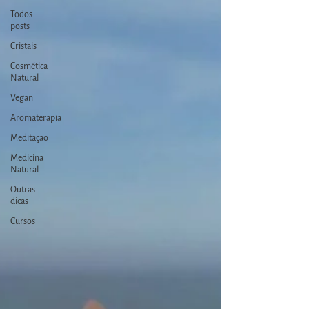
Todos
posts
Cristais
Cosmética
Natural
Vegan
Aromaterapia
Meditação
Medicina
Natural
Outras
dicas
Cursos