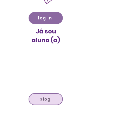
log in
Já sou
aluno (a)
blog