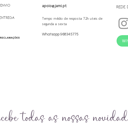
 ENVIO
apoio@jami.pt
REDE 
 ENTREGA
Tempo médio de resposta 72h uteis de
segunda a sexta
Whatsapp 968345775
W
cebe todas as nossas novidad