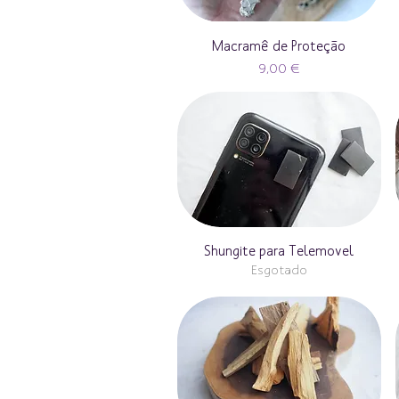
Macramê de Proteção
Preço
9,00 €
Shungite para Telemovel
Esgotado