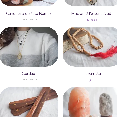
Candeeiro de Kala Namak
Macramê Personalizado
Esgotado
Preço
4,00 €
Cordão
Japamala
Esgotado
Preço
31,00 €