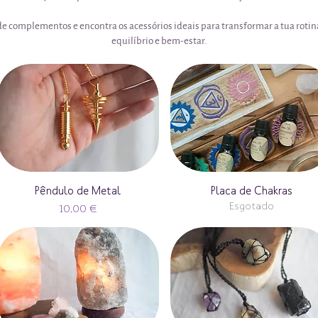
de complementos e encontra os acessórios ideais para transformar a tua rotin
equilíbrio e bem-estar.
Pêndulo de Metal
Placa de Chakras
Esgotado
Preço
10,00 €