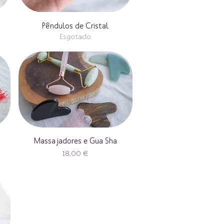
Pêndulos de Cristal
Esgotado
Massajadores e Gua Sha
Preço
18,00 €