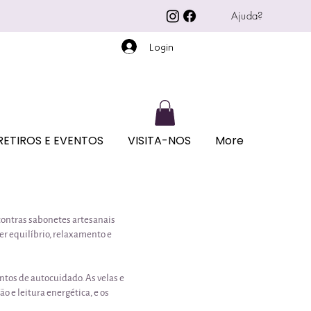
Ajuda?
Login
RETIROS E EVENTOS
VISITA-NOS
More
ncontras sabonetes artesanais
er equilíbrio, relaxamento e
tos de autocuidado. As velas e
o e leitura energética, e os