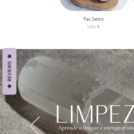
Pau Santo
Preço
1,00 €
REVIEWS
Limpe
Aprende a limpar e energizar não