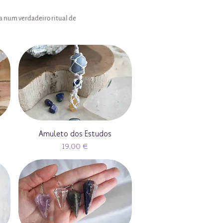
a num verdadeiro ritual de
Amuleto dos Estudos
Preço
19,00 €