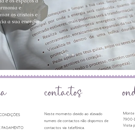
ia e os espaços à
armonia e
mar os cristais e
ia a sua energia.
da
contactos
on
Monte 
Neste momento devido ao elevado
 CONDIÇÕES
7900-
numero de contactos não dispomos de
Visita 
E PAGAMENTO
contactos via telefónica.