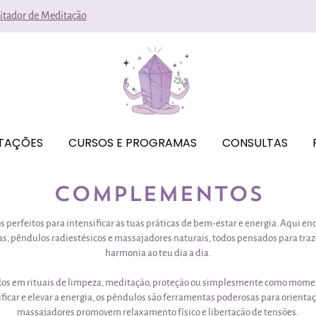
litador de Meditação
ITAÇÕES
CURSOS E PROGRAMAS
CONSULTAS
Complementos
perfeitos para intensificar as tuas práticas de bem-estar e energia. Aqui e
as, pêndulos radiestésicos e massajadores naturais, todos pensados para traz
harmonia ao teu dia a dia.
os em rituais de limpeza, meditação, proteção ou simplesmente como momen
icar e elevar a energia, os pêndulos são ferramentas poderosas para orientaçã
massajadores promovem relaxamento físico e libertação de tensões.