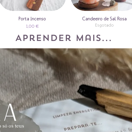
Porta Incenso
Candeeiro de Sal Rosa
Esgotado
Preço
1,00 €
Aprender mais...
za
 só os teus