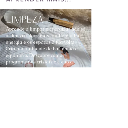
Limpeza
Aprende a limpar e energizar não só
os teus cristais, mas também a tua
energia e os espaços à tua volta.
Cria um ambiente de harmonia e
equilíbrio. Descobre como
programar os cristais e como a
forma de cada um influencia a sua
energia.
Ver mais