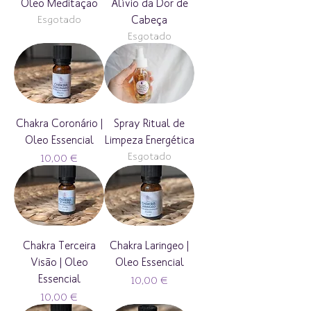
Óleo Meditação
Alívio da Dor de
Esgotado
Cabeça
Esgotado
Chakra Coronário |
Spray Ritual de
Oleo Essencial
Limpeza Energética
Esgotado
Preço
10,00 €
Chakra Terceira
Chakra Laringeo |
Visão | Oleo
Oleo Essencial
Essencial
Preço
10,00 €
Preço
10,00 €