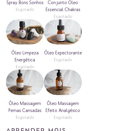
Spray Bons Sonhos
Conjunto Oleo
Esgotado
Essencial Chakras
Esgotado
Óleo Limpeza
Óleo Expectorante
Energética
Esgotado
Esgotado
Óleo Massagem
Óleo Massagem
Pernas Cansadas
Efeito Analgésico
Esgotado
Esgotado
Aprender mais...