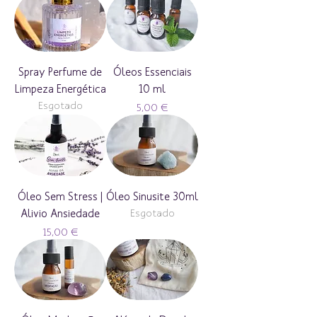
Spray Perfume de
Óleos Essenciais
Limpeza Energética
10 ml
Esgotado
Preço
5,00 €
Óleo Sem Stress |
Óleo Sinusite 30ml
Alivio Ansiedade
Esgotado
Preço
15,00 €