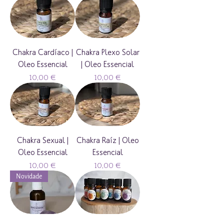
Chakra Cardíaco |
Chakra Plexo Solar
Oleo Essencial
| Oleo Essencial
Preço
Preço
10,00 €
10,00 €
Chakra Sexual |
Chakra Raíz | Oleo
Oleo Essencial
Essencial
Preço
Preço
10,00 €
10,00 €
Novidade