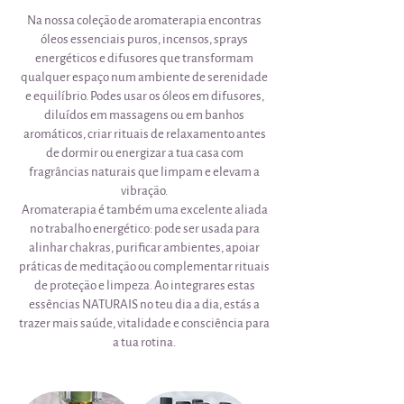
Na nossa coleção de aromaterapia encontras
óleos essenciais puros, incensos, sprays
energéticos e difusores que transformam
qualquer espaço num ambiente de serenidade
e equilíbrio. Podes usar os óleos em difusores,
diluídos em massagens ou em banhos
aromáticos, criar rituais de relaxamento antes
de dormir ou energizar a tua casa com
fragrâncias naturais que limpam e elevam a
vibração.
Aromaterapia é também uma excelente aliada
no trabalho energético: pode ser usada para
alinhar chakras, purificar ambientes, apoiar
práticas de meditação ou complementar rituais
de proteção e limpeza. Ao integrares estas
essências NATURAIS no teu dia a dia, estás a
trazer mais saúde, vitalidade e consciência para
a tua rotina.