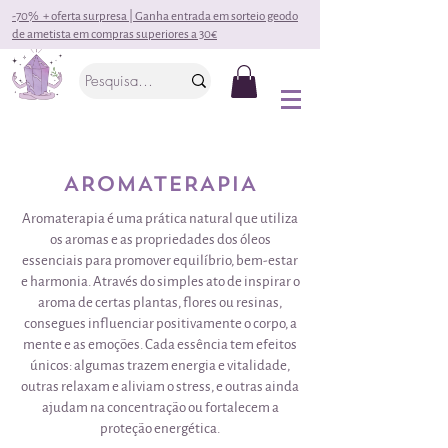
-70% + oferta surpresa | Ganha entrada em sorteio geodo
de ametista em compras superiores a 30€
AROMATERAPIA
Aromaterapia é uma prática natural que utiliza
os aromas e as propriedades dos óleos
essenciais para promover equilíbrio, bem-estar
e harmonia. Através do simples ato de inspirar o
aroma de certas plantas, flores ou resinas,
consegues influenciar positivamente o corpo, a
mente e as emoções. Cada essência tem efeitos
únicos: algumas trazem energia e vitalidade,
outras relaxam e aliviam o stress, e outras ainda
ajudam na concentração ou fortalecem a
proteção energética.