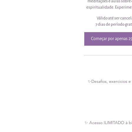
meditações e aulas sobre c
espiritualidade. Experime
Válido até ser cance
7 dias de período gra
Começar por apenas 
✨Desafios, exercicios e 
✨ Acesso ILIMITADO à bi