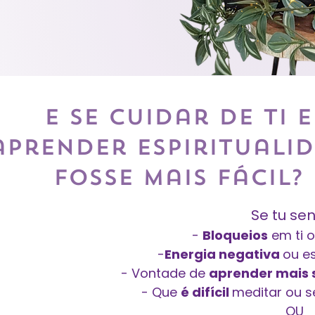
E se cuidar de ti e
aprender espirituali
fosse mais fácil?
Se tu sen
-
Bloqueios
em ti o
-
Energia negativa
ou es
- Vontade de
aprender mais s
- Que
é difícil
meditar ou s
OU