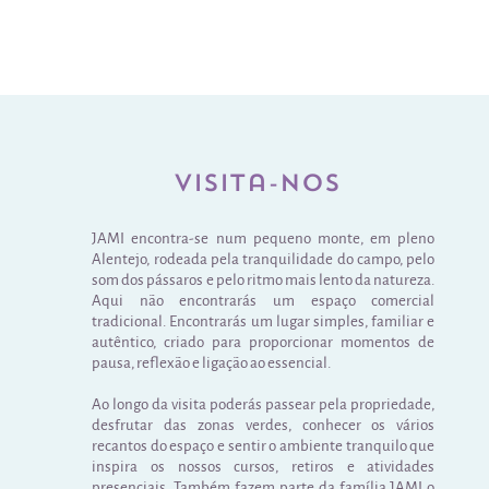
Visita-nos
JAMI encontra-se num pequeno monte, em pleno
Alentejo, rodeada pela tranquilidade do campo, pelo
som dos pássaros e pelo ritmo mais lento da natureza.
Aqui não encontrarás um espaço comercial
tradicional. Encontrarás um lugar simples, familiar e
autêntico, criado para proporcionar momentos de
pausa, reflexão e ligação ao essencial.
Ao longo da visita poderás passear pela propriedade,
desfrutar das zonas verdes, conhecer os vários
recantos do espaço e sentir o ambiente tranquilo que
inspira os nossos cursos, retiros e atividades
presenciais. Também fazem parte da família JAMI o