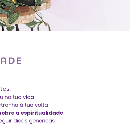
dade
tes:
u na tua vida
tranha á tua volta
obre a espiritualidade
eguir dicas genéricas