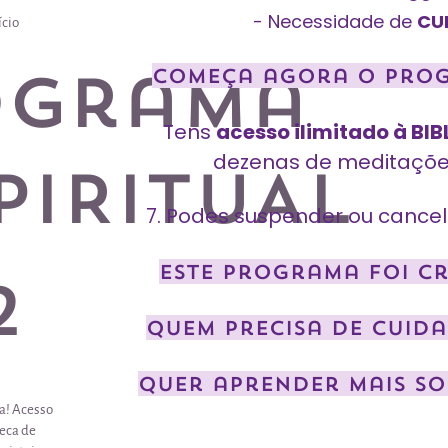
- Necessidade de
CUI
ício
ograma
Começa agora o prog
T
ens
acesso ilimitado à BI
dezenas de meditações
PIRITUAL
7. Podes suspender ou cance
Este programa foi cr
2
quem precisa de cuida
quer aprender mais sob
a! Acesso
teca de