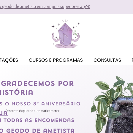
io geodo de ametista em compras superiores a 30€
ITAÇÕES
CURSOS E PROGRAMAS
CONSULTAS
 agradecemos por
istória
 o nosso 8º aniversário
Desconto é aplicado automaticamente
ja
 todas as encomendas
o geodo de ametista