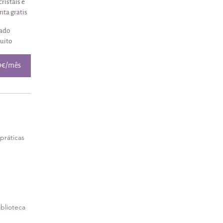
ristais e
nta gratis
lado
tuito
29€/mês
práticas
blioteca