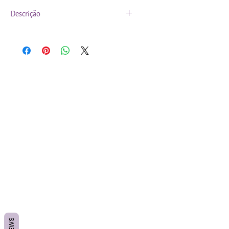
Descrição
Pode ser adquirido em stick ou a peso
O pau santo a peso varia em
dimensão e forma