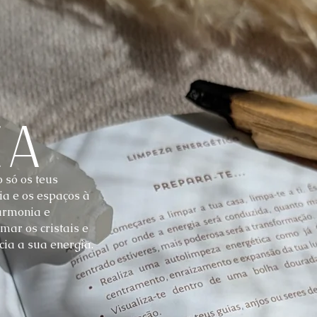
za
 só os teus
ia e os espaços à
armonia e
mar os cristais e
ia a sua energia.