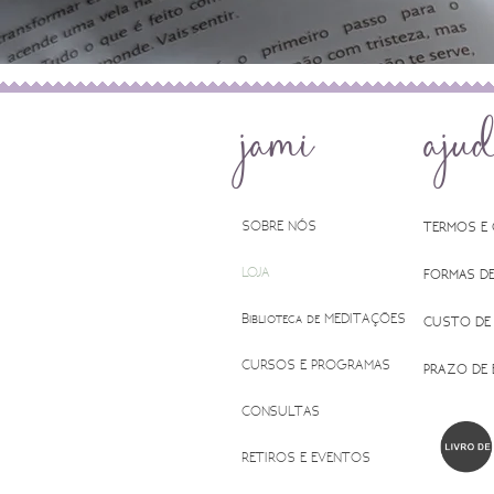
jami
aju
SOBRE NÓS
TERMOS E
LOJA
FORMAS D
Biblioteca de MEDITAÇÕES
CUSTO DE
CURSOS E PROGRAMAS
PRAZO DE
CONSULTAS
RETIROS E EVENTOS