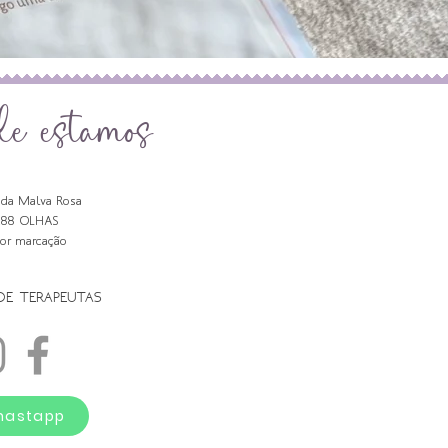
de estamos
da Malva Rosa
188 OLHAS
por marcação
DE TERAPEUTAS
hastapp