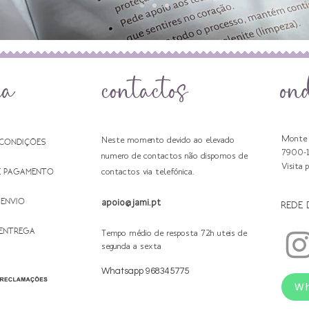
da
contactos
on
Monte 
Neste momento devido ao elevado
 CONDIÇÕES
7900-
numero de contactos não dispomos de
Visita 
E PAGAMENTO
contactos via telefónica.
 ENVIO
apoio@jami.pt
REDE 
 ENTREGA
Tempo médio de resposta 72h uteis de
segunda a sexta
Whatsapp 968345775
W