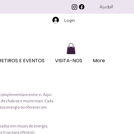
Ajuda?
Login
RETIROS E EVENTOS
VISITA-NOS
More
e complementam entre si. Aqui
o de chakras e muito mais. Cada
a tua energia ou oferecer um
sados em rituais de energia,
 ti ou para oferecer.