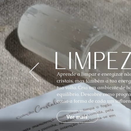
Limpe
Aprende a limpar e energizar não
cristais, mas também a tua energ
tua volta. Cria um ambiente de h
equilíbrio. Descobre como progra
como a forma de cada um influenc
Ver mais