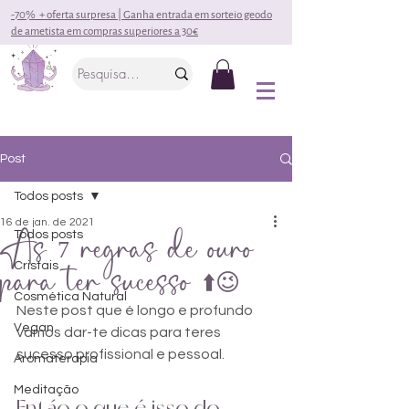
-70% + oferta surpresa | Ganha entrada em sorteio geodo
de ametista em compras superiores a 30€
Post
Todos posts
16 de jan. de 2021
As 7 regras de ouro
Todos posts
para ter sucesso ⬆️😉
Cristais
Cosmética Natural
Neste post que é longo e profundo 
Vegan
vamos dar-te dicas para teres 
sucesso profissional e pessoal.
Aromaterapia
Meditação
Entáo o que é isso do 