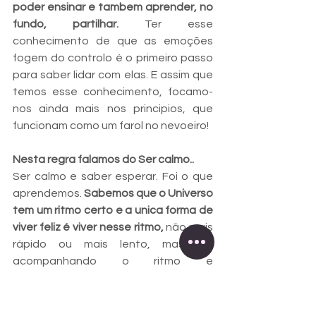
poder ensinar e tambem aprender, no 
fundo, partilhar.
 Ter esse 
conhecimento de que as emoções 
fogem do controlo é o primeiro passo 
para saber lidar com elas. E assim que 
temos esse conhecimento, focamo-
nos ainda mais nos principios, que 
funcionam como um farol no nevoeiro!
Nesta regra falamos do Ser calmo..
Ser calmo e saber esperar. Foi o que 
aprendemos.
 Sabemos que o Universo 
tem um ritmo certo e a unica forma de 
viver feliz é viver nesse ritmo,
 não mais 
rápido ou mais lento, mas sim 
acompanhando o ritmo e 
experienciando intensamente cada 
momento que o Universo nos trás, 
aproveitando ao máximo para crescer 