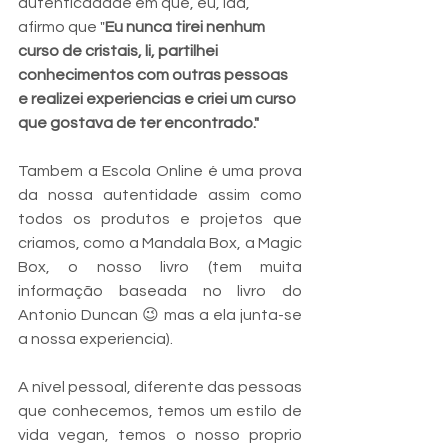
autenticadade em que, eu, Ida, 
afirmo que "
Eu nunca tirei nenhum 
curso de cristais, li, partilhei 
conhecimentos com outras pessoas 
e realizei experiencias e criei um curso 
que gostava de ter encontrado."
Tambem a Escola Online é uma prova 
da nossa autentidade assim como 
todos os produtos e projetos que 
criamos, como a Mandala Box, a Magic 
Box, o nosso livro (tem muita 
informação baseada no livro do 
Antonio Duncan 😉 mas a ela junta-se 
a nossa experiencia).
A nível pessoal, diferente das pessoas 
que conhecemos, temos um estilo de 
vida vegan, temos o nosso proprio 