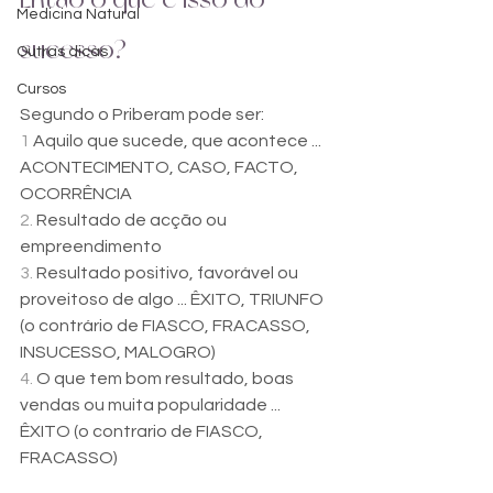
Medicina Natural
sucesso? 
Outras dicas
Cursos
Segundo o Priberam pode ser:
1 
Aquilo que sucede, que acontece ... 
ACONTECIMENTO, CASO, FACTO, 
OCORRÊNCIA
2. 
Resultado de acção ou 
empreendimento
3. 
Resultado positivo, favorável ou 
proveitoso de algo ... ÊXITO, TRIUNFO 
(o contrário de FIASCO, FRACASSO, 
INSUCESSO, MALOGRO)
4. 
O que tem bom resultado, boas 
vendas ou muita popularidade ... 
ÊXITO (o contrario de FIASCO, 
FRACASSO)