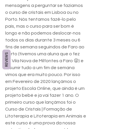
mensagens a perguntar se faziamos 
o curso de cristais em Lisboa ou no 
Porto. Nós tentamos fazê-lo pelo 
país, mas o curso para ser bom é 
longo e não podemos deslocar-nos 
todos os dias durante 3 meses ou 6 
fins de semana seguindos de Faro ao 
Porto (tivemos uma aluna que o fez 
REVIEWS
de Vila Nova de Milfontes a Faro 😜) e 
resumir tudo a um fim de semana 
vimos que era muito pouco. Por isso 
em Fevereiro de 2020 lançámos o 
projeto Escola Online, que ainda é um 
projeto bebé e ja vai fazer 1 ano. O 
primeiro curso que lançámos foi o 
Curso de Cristais | Formação de 
Litoterapia e Litoterapia em Animais e 
este curso é uma prova da nossa 