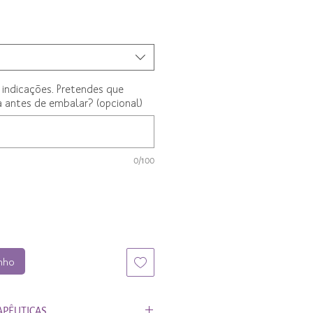
 indicações. Pretendes que
 antes de embalar? (opcional)
0/100
inho
APÊUTICAS