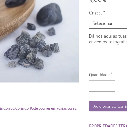
Cristal
*
Selecionar
Dá-nos aqui as tuas
enviemos fotografia
Quantidade
*
Adicionar ao Carr
índon ou Corindo. Pode ocorrer em varias cores,
PROPRIEDADES TER