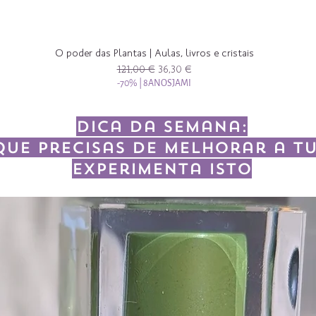
O poder das Plantas | Aulas, livros e cristais
Preço normal
Preço promocional
121,00 €
36,30 €
-70% | 8ANOSJAMI
Dica da semana:
que precisas de melhorar a tu
experimenta isto