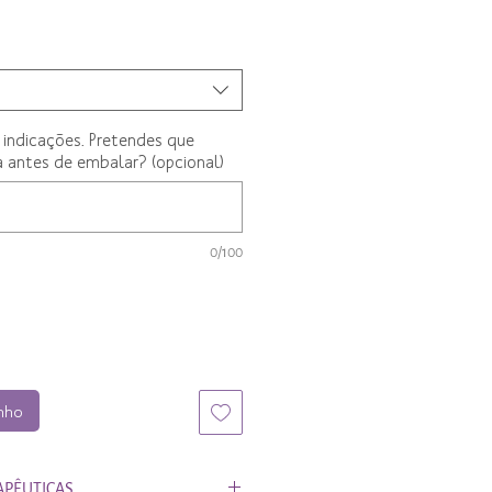
 indicações. Pretendes que
 antes de embalar? (opcional)
0/100
inho
APÊUTICAS