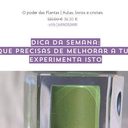
O poder das Plantas | Aulas, livros e cristais
Preço normal
Preço promocional
121,00 €
36,30 €
-70% | 8ANOSJAMI
Dica da semana:
que precisas de melhorar a tu
experimenta isto