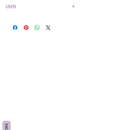
USOS
Madeira
Ideal para Reiki e Medição de Chakras.
Nao necessita de limpeza
Forma aleatoria, se tens alguma
preferida indica nas observaçoes.
Metal
O metal é versatil e ideal para leituras
em graficos. Nao necessita de limpeza
Forma aleatoria, se tens alguma
preferida indica nas observaçoes.