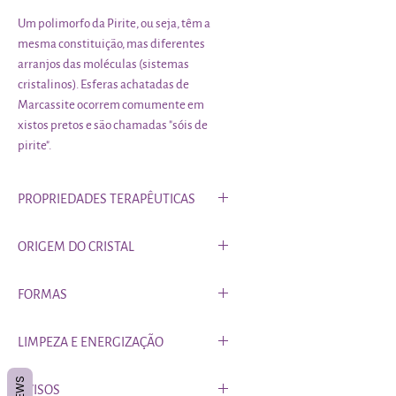
Um polimorfo da Pirite, ou seja, têm a
mesma constituição, mas diferentes
arranjos das moléculas (sistemas
cristalinos). Esferas achatadas de
Marcassite ocorrem comumente em
xistos pretos e são chamadas "sóis de
pirite".
PROPRIEDADES TERAPÊUTICAS
Útil para quem está se sente
ORIGEM DO CRISTAL
bloqueado e perdido promovendo
uma nova visão da vida e abrindo
por atualizar
FORMAS
novos caminhos. Protege do perigo,
violência e acidentes.
Um cristal em bruto está praticamente
LIMPEZA E ENERGIZAÇÃO
como foi colhido, com as suas fraturas
naturais, sem polimentos. Um cristal
Podes sempre seguir a tua intuição.
AVISOS
rolado é um cristal que foi colocado