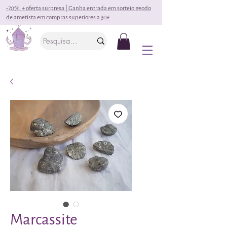
-70% + oferta surpresa | Ganha entrada em sorteio geodo
de ametista em compras superiores a 30€
Marcassite