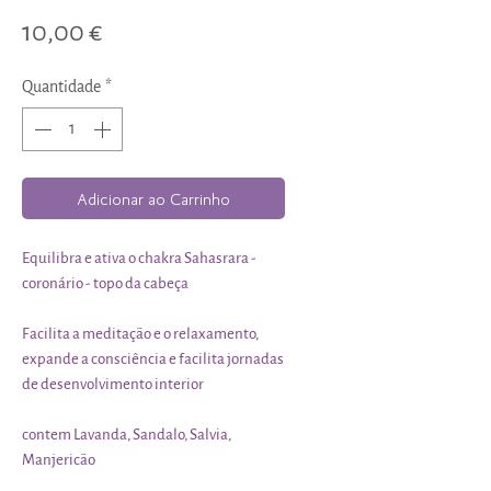
Preço
10,00 €
Quantidade
*
Adicionar ao Carrinho
Equilibra e ativa o chakra Sahasrara -
coronário - topo da cabeça
Facilita a meditação e o relaxamento,
expande a consciência e facilita jornadas
de desenvolvimento interior
contem Lavanda, Sandalo, Salvia,
Manjericão