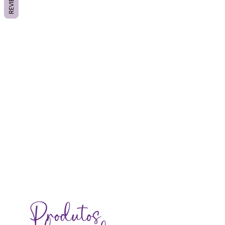
REVIEWS
exemplo) e massajar a zona do chakra,
na região do chakra
Produtos