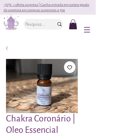
-70% + oferta surpresa | Ganha entrada em sorteio geodo
de ametista em compras superiores a 30€
Chakra Coronário |
Oleo Essencial