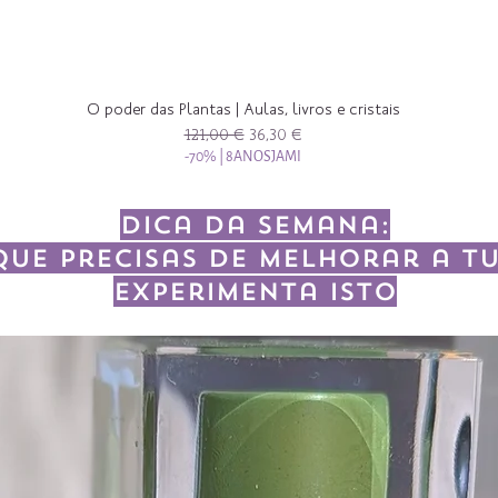
O poder das Plantas | Aulas, livros e cristais
Preço normal
Preço promocional
121,00 €
36,30 €
-70% | 8ANOSJAMI
Dica da semana:
que precisas de melhorar a tu
experimenta isto