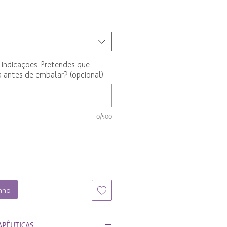
 indicações. Pretendes que
 antes de embalar? (opcional)
0/500
inho
APÊUTICAS