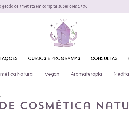
io geodo de ametista em compras superiores a 30€
ITAÇÕES
CURSOS E PROGRAMAS
CONSULTAS
mética Natural
Vegan
Aromaterapia
Medit
a
 dicas
Cursos
de cosmética nat