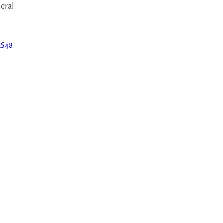
eral
uS48