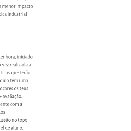
um menor impacto 
ca industrial 
r hora, iniciado 
 vez realizada a 
ícios que terão 
módulo tem uma 
ocares os teus 
-avaliação. 
mente com a 
dos 
ussão no topo 
l de aluno, 