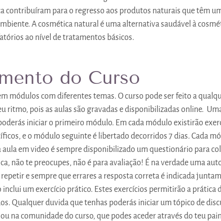
ca contribuíram para o regresso aos produtos naturais que têm 
mbiente. A cosmética natural é uma alternativa saudável à cosméti
atórios ao nível de tratamentos básicos.
mento do Curso
em módulos com diferentes temas. O curso pode ser feito a qualque
u ritmo, pois as aulas são gravadas e disponibilizadas online.  Uma
poderás iniciar o primeiro módulo. Em cada módulo existirão exerc
íficos, e o módulo seguinte é libertado decorridos 7 dias. Cada 
à aula em video é sempre disponibilizado um questionário para col
a, não te preocupes, não é para avaliação! É na verdade uma auto
 repetir e sempre que errares a resposta correta é indicada junta
inclui um exercício prático. Estes exercícios permitirão a prática 
s. Qualquer duvida que tenhas poderás iniciar um tópico de disc
 ou na comunidade do curso, que podes aceder através do teu paine