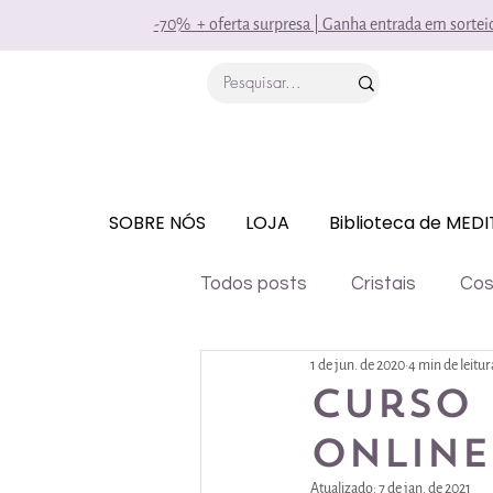
-70% + oferta surpresa | Ganha entrada em sorte
SOBRE NÓS
LOJA
Biblioteca de MED
Todos posts
Cristais
Cos
1 de jun. de 2020
4 min de leitur
Medicina Natural
Outras
Curso 
online
Atualizado:
7 de jan. de 2021