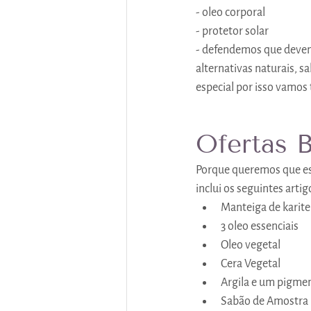
- oleo corporal
- protetor solar
- defendemos que deve
alternativas naturais, 
especial por isso vamos
Ofertas 
Porque queremos que est
inclui os seguintes arti
Manteiga de karite
3 oleo essenciais
Oleo vegetal
Cera Vegetal
Argila e um pigme
Sabão de Amostra