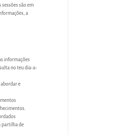
s sessões são em 
informações, a 
as informações 
ulta no teu dia-a-
 abordar e 
cimentos 
onhecimentos.
bordados
 partilha de 