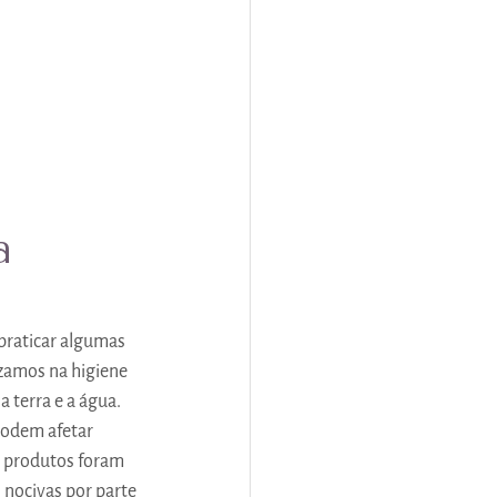
a 
praticar algumas 
zamos na higiene 
 terra e a água. 
podem afetar 
os produtos foram 
 nocivas por parte 