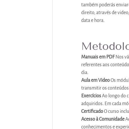
também poderás enviar-n
direito, através de vide
data e hora.
Metodolo
Manuais em PDF
 Nos v
referentes aos conteúdo
dia.
Aula em Video
 Os módul
transmitir os conteúdos
Exercícios
 Ao longo do c
adquiridos. Em cada mód
Certificado
 O curso incl
Acesso à Comunidade
 A
conhecimentos e experi