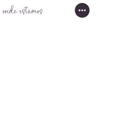
onde estamos
Monte da Malva Rosa
7900-188
OLHAS
Visita por marcação
REDE DE TERAPEUTAS
Whastapp
Recebe todas as
nossas novidades