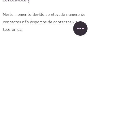
Neste momento devido ao elevado numero de
contactos não dispomos de contactos via
telefónica.
apoio@jami.pt
Tempo médio de resposta 72h uteis de segunda
a sexta
Whatsapp
968345775
onde estamos
Monte da Malva Rosa
7900-188
OLHAS
Visita por marcação
REDE DE TERAPEUTAS